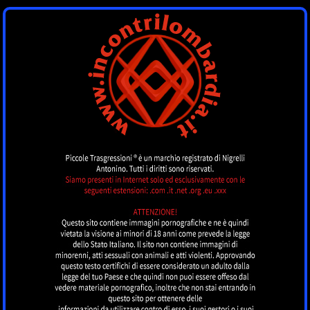
INCONTRI
LOMBARDIA
by piccoletrasgressioni.it
MENU
Nessun annuncio