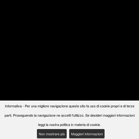
Informativa - Per una migliore navigazione questo sito fa uso di cookie propri e di terze
parti. Proseguendo la navigazione ne accetti l'utilizzo. Se desideri maggiori informazioni
leggi la nostra politica in materia di cookie.
Non mostrare più
Maggiori informazioni