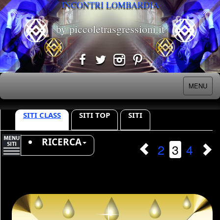
INCONTRI LOMBARDIA
by piccoletrasgressioni.it
MENU
SITI CLASS
SITI TOP
SITI
RICERCA
2
3
4